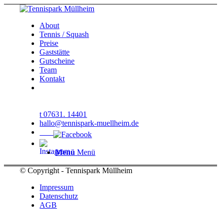
About
Tennis / Squash
Preise
Gaststätte
Gutscheine
Team
Kontakt
t 07631. 14401
hallo@tennispark-muellheim.de
Menü
Menü
© Copyright - Tennispark Müllheim
Impressum
Datenschutz
AGB